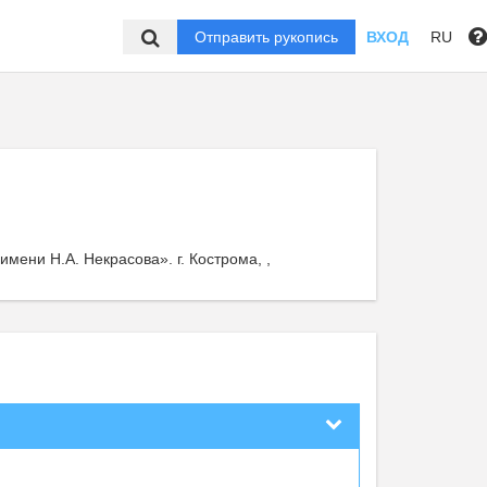
Отправить рукопись
ВХОД
RU
ени Н.А. Некрасова». г. Кострома, ,