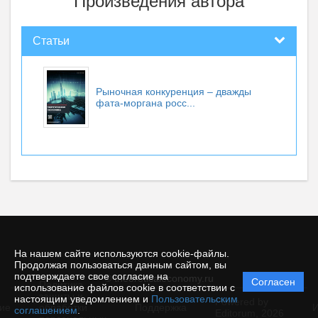
Произведения автора
Статьи
Рыночная конкуренция – дважды
фата-моргана росс...
На нашем сайте используются cookie-файлы.
Продолжая пользоваться данным сайтом, вы
подтверждаете свое согласие на
© theoreticaleconomy.ru
Согласен
Политика
использование файлов cookie в соответствии с
защиты и
настоящим уведомлением и
Пользовательским
Powered by
ие
обработки
Поддержка
И
соглашением
.
Editorum,
2026