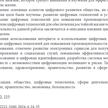
ры жизни.
ение  основных  аспектов  цифрового  развития  общества,  их  и
ия  цели  были  изучены:  развитие  цифровых  технологий  и  ус
ние   цифровых   технологий   для   повышения   производительн
ние цифровых технологий для обеспечения достойной жизни че
туальность данной работы заключается в описании влияния ци
целом.
ения  использования  интернета  и  использование  цифровых  
ие цифровых технологий для повышения производительности 
зовании,  отмечено  развитие  электронных  сервисов  для  получ
 управления  и  социальных  служб,  повышение  эффективности
осования и цифровая идентификация, разработка системы мо
 вместе  с  возможностями  цифровизации  возникают  и  риски.  
ование,  здравоохранение,  правительство,  развитие  в  сфере 
зация,   общество,   цифровые   технологии,   сферы   деятельнос
е, правительство, экономика, безопасность
2, I25
7/2221-3260-2024-4-24-35