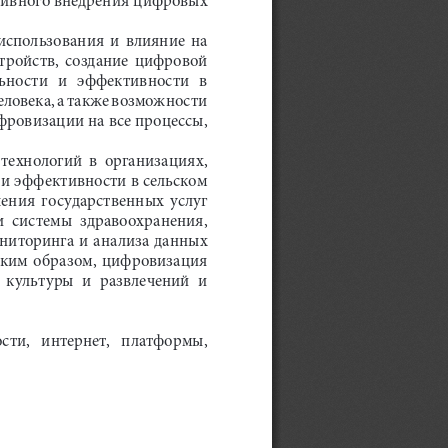
спользования  и  влияние  на  
тройств,  создание  цифровой  
ости   и   эффективности   в   
ловека, а также возможности 
фровизации на все процессы, 
технологий  в  организациях,  
и эффективности в сельском 
ения  государственных  услуг  
  системы  здравоохранения,  
ниторинга и анализа данных 
Таким  образом,  цифровизация  
 культуры  и  развлечений  и  
ти,   интернет,   платформы,   