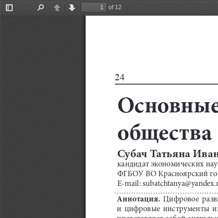
of 12
Toggle
Find
Previous
Next
Sidebar
24
Основные
общества
Субач Татьяна Иван
кандидат экономических нау
ФГБОУ ВО Красноярский госу
E-mail: subatchtanya@yandex.
Аннотация.
  Цифровое  разви
и  цифровые  инструменты  игр
представляет собой актуаль