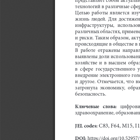
технологий в различные сфе
Целью  работы  является  изуч
жизнь  людей.  Для  достижен
инфраструктуры,   использова
различных областях, примене
и риски. Таким образом, ак
происходящие в обществе в 
В  работе  отражены  направл
выявлены доли использован
хозяйстве  и  в  высшем  обра
в  сфере  государственного 
внедрение электронного гол
и  другое.  Отмечается,  что 
затронула  экономику,  образ
безопасность.
Ключевые   слова:
   цифрови
здравоохранение, образовани
 C83, F64, M15, I1
JEL codes:
DOI: 
https://doi.org/10.5295