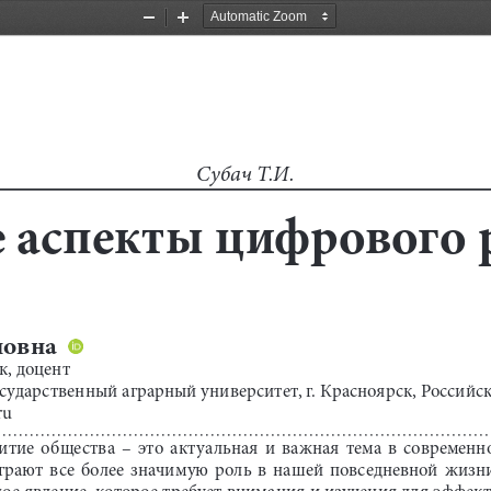
Zoom
Zoom
Out
In
Субач Т.И.
 аспекты цифрового 
овна  
к, доцент
дарственный аграрный университет, г. Красноярск, Российс
ru
тие  общества  –  это  актуальная  и  важная  тема  в  современно
ают  все  более  значимую  роль  в  нашей  повседневной  жизни.
ное явление, которое требует внимания и изучения для эффе